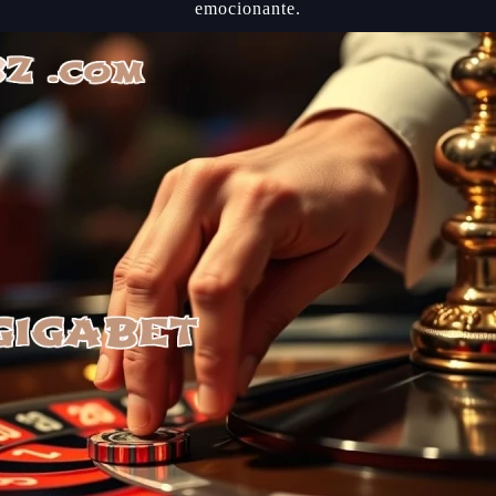
emocionante.