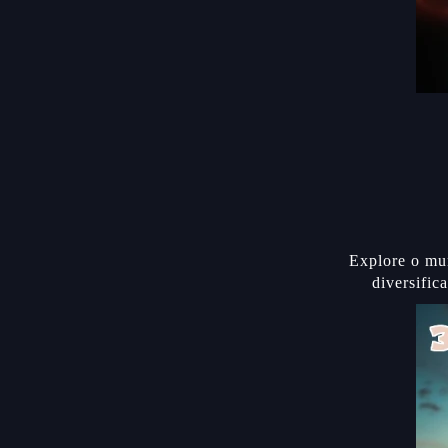
Explore o mu
diversific