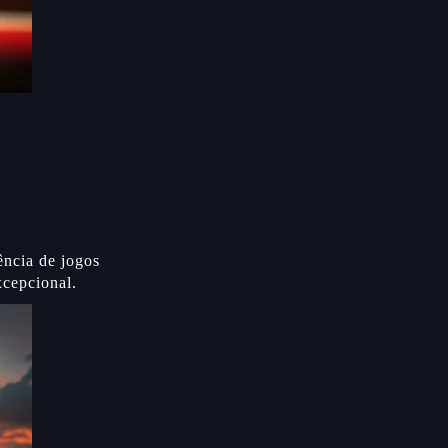
ncia de jogos
xcepcional.