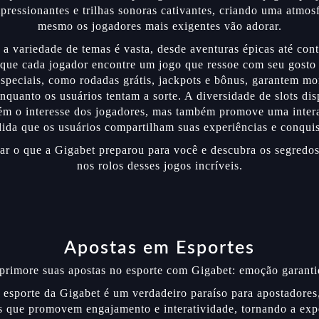
pressionantes e trilhas sonoras cativantes, criando uma atmos
mesmo os jogadores mais exigentes vão adorar.
 a variedade de temas é vasta, desde aventuras épicas até cont
 que cada jogador encontre um jogo que ressoe com seu gosto 
especiais, como rodadas grátis, jackpots e bônus, garantem m
nquanto os usuários tentam a sorte. A diversidade de slots di
m o interesse dos jogadores, mas também promove uma intera
ida que os usuários compartilham suas experiências e conquis
ar o que a Gigabet preparou para você e descubra os segredo
nos rolos desses jogos incríveis.
Apostas em Esportes
primore suas apostas no esporte com Gigabet: emoção garanti
 esporte da Gigabet é um verdadeiro paraíso para apostadores,
s que promovem engajamento e interatividade, tornando a exp