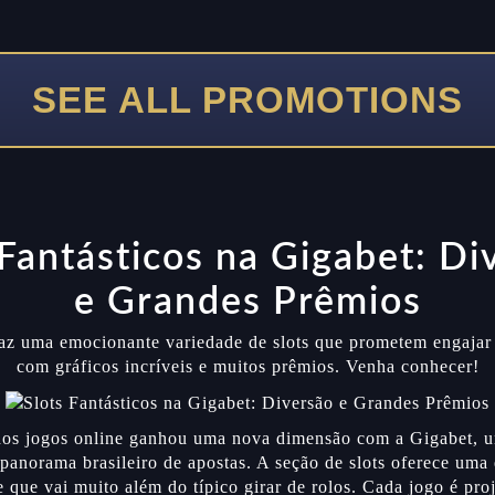
SEE ALL PROMOTIONS
 Fantásticos na Gigabet: Di
e Grandes Prêmios
az uma emocionante variedade de slots que prometem engajar
com gráficos incríveis e muitos prêmios. Venha conhecer!
dos jogos online ganhou uma nova dimensão com a Gigabet, um
panorama brasileiro de apostas. A seção de slots oferece uma
 que vai muito além do típico girar de rolos. Cada jogo é pr