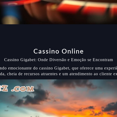
Cassino Online
Cassino Gigabet: Onde Diversão e Emoção se Encontram
ndo emocionante do cassino Gigabet, que oferece uma experiê
ada, cheia de recursos atraentes e um atendimento ao cliente e