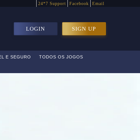
24*7 Support
Facebook
Email
LOGIN
SIGN UP
EL E SEGURO
TODOS OS JOGOS