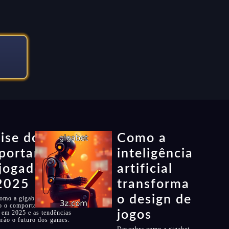
ise do
Como a
portamento
inteligência
jogadores
artificial
2025
transforma
o design de
omo a gigabet está
o o comportamento dos
jogos
 em 2025 e as tendências
rão o futuro dos games.