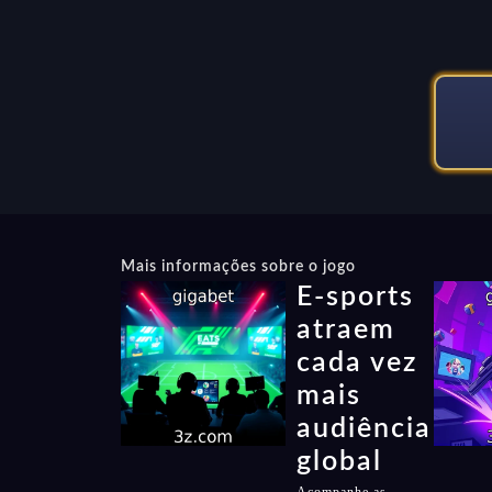
Mais informações sobre o jogo
E-sports
atraem
cada vez
mais
audiência
global