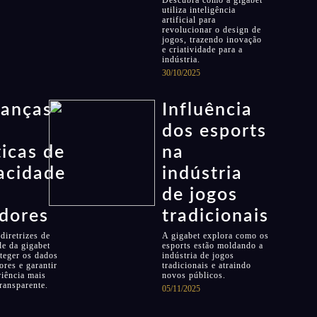
Descubra como a gigabet
utiliza inteligência
artificial para
revolucionar o design de
jogos, trazendo inovação
e criatividade para a
indústria.
30/10/2025
anças
Influência
dos esports
ticas de
na
acidade
indústria
de jogos
dores
tradicionais
diretrizes de
A gigabet explora como os
de da gigabet
esports estão moldando a
teger os dados
indústria de jogos
ores e garantir
tradicionais e atraindo
iência mais
novos públicos.
ransparente.
05/11/2025